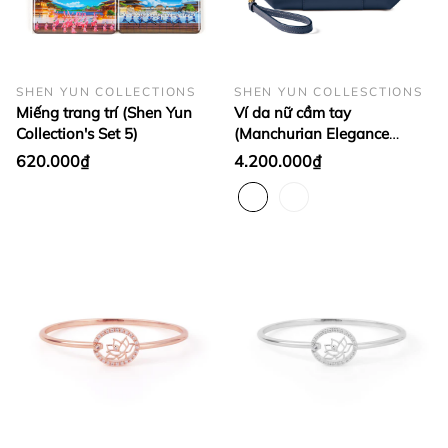
SHEN YUN COLLECTIONS
SHEN YUN COLLESCTIONS
Miếng trang trí (Shen Yun
Ví da nữ cầm tay
Collection's Set 5)
(Manchurian Elegance
Wristlet - Navy)
620.000₫
4.200.000₫