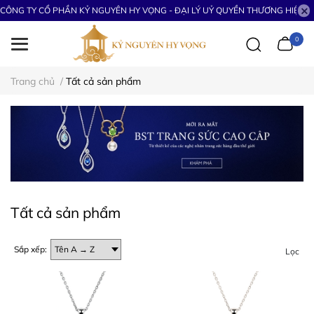
CÔNG TY CỔ PHẦN KỶ NGUYÊN HY VỌNG - ĐẠI LÝ UỶ QUYỀN THƯƠNG HIỆU S
0
Trang chủ
/
Tất cả sản phẩm
Tất cả sản phẩm
Sắp xếp:
Lọc