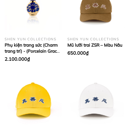
SHEN YUN COLLECTIONS
SHEN YUN COLLECTIONS
Phụ kiện trang sức (Charm
Mũ lưỡi trai ZSR – Màu Nâu
trang trí) - (Porcelain Grace
650.000₫
Gold)
2.100.000₫