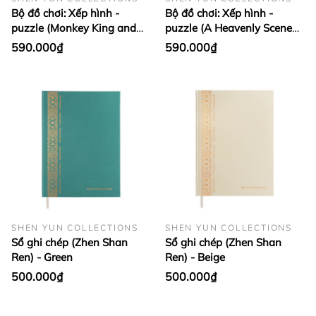
Bộ đồ chơi: Xếp hình -
Bộ đồ chơi: Xếp hình -
puzzle (Monkey King and
puzzle (A Heavenly Scene
the Dragon Place Micro)
Micro)
590.000₫
590.000₫
SHEN YUN COLLECTIONS
SHEN YUN COLLECTIONS
Sổ ghi chép (Zhen Shan
Sổ ghi chép (Zhen Shan
Ren) - Green
Ren) - Beige
500.000₫
500.000₫