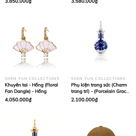
3.850.000₫
3.580.000₫
SHEN YUN COLLECTIONS
SHEN YUN COLLECTIONS
Khuyên tai - Hồng (Floral
Phụ kiện trang sức (Charm
Fan Dangle) - Hồng
trang trí) - (Porcelain Grace
Silver)
4.050.000₫
2.100.000₫