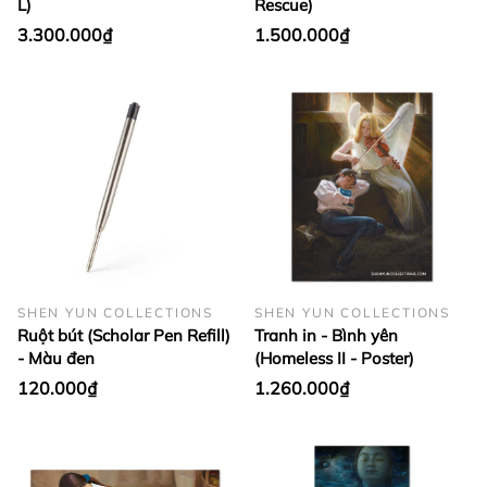
L)
Rescue)
3.300.000₫
1.500.000₫
SHEN YUN COLLECTIONS
SHEN YUN COLLECTIONS
Ruột bút (Scholar Pen Refill)
Tranh in - Bình yên
- Màu đen
(Homeless II - Poster)
120.000₫
1.260.000₫