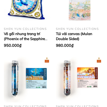
SHEN YUN COLLECTIONS
SHEN YUN COLLECTIONS
Vỏ gối nhung trang trí
Túi vải canvas (Mulan
(Phoenix of the Sapphire
Double Sided)
World)
950.000₫
980.000₫
SHEN YUN COLLECTIONS
SHEN YUN COLLECTIONS