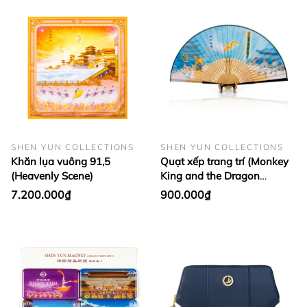
SHEN YUN COLLECTIONS
SHEN YUN COLLECTIONS
Khăn lụa vuông 91,5
Quạt xếp trang trí (Monkey
(Heavenly Scene)
King and the Dragon
Palace)
7.200.000₫
900.000₫