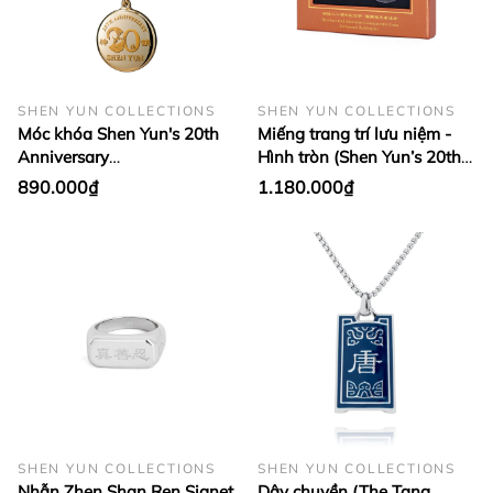
SHEN YUN COLLECTIONS
SHEN YUN COLLECTIONS
Móc khóa Shen Yun's 20th
Miếng trang trí lưu niệm -
Anniversary
Hình tròn (Shen Yun’s 20th
Commemorative EasyCard
Anniversary-Stage Highlight
890.000₫
1.180.000₫
Keychain
Set)
SHEN YUN COLLECTIONS
SHEN YUN COLLECTIONS
Nhẫn Zhen Shan Ren Signet
Dây chuyền (The Tang