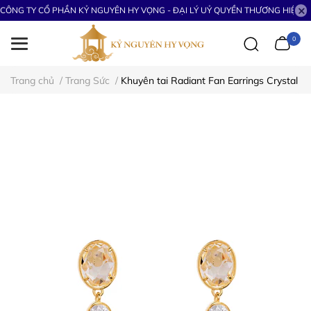
CÔNG TY CỔ PHẦN KỶ NGUYÊN HY VỌNG - ĐẠI LÝ UỶ QUYỀN THƯƠNG HIỆU S
0
Trang chủ
/
Trang Sức
/
Khuyên tai Radiant Fan Earrings Crystal