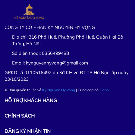
CÔNG TY CỔ PHẦN KỶ NGUYÊN HY VỌNG
Địa chỉ:
316 Phố Huế, Phường Phố Huế, Quận Hai Bà
Trưng, Hà Nội
Số điện thoại:
0356499488
Email:
kynguyenhyvong@gmail.com
GPKD số 0110516492 do Sở KH và ĐT TP Hà Nội cấp ngày
23/10/2023
© Bản quyền thuộc về
Kỷ Nguyên Hy Vọng
| Cung cấp bởi
Sapo
HỖ TRỢ KHÁCH HÀNG
CHÍNH SÁCH
ĐĂNG KÝ NHẬN TIN