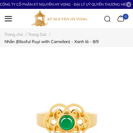
CÔNG TY CỔ PHẦN KỶ NGUYÊN HY VỌNG - ĐẠI LÝ UỶ QUYỀN THƯƠNG HIỆU S
0
Trang chủ
/
Trang Sức
/
Nhẫn (Blissful Ruyi with Carnelian) - Xanh lá - 8/9