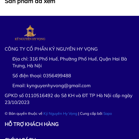
Sản phẩm đã xem
CÔNG TY CỔ PHẦN KỶ NGUYÊN HY VỌNG
Địa chỉ:
316 Phố Huế, Phường Phố Huế, Quận Hai Bà
Trưng, Hà Nội
Số điện thoại:
0356499488
Email:
kynguyenhyvong@gmail.com
GPKD số 0110516492 do Sở KH và ĐT TP Hà Nội cấp ngày
23/10/2023
© Bản quyền thuộc về
Kỷ Nguyên Hy Vọng
| Cung cấp bởi
Sapo
HỖ TRỢ KHÁCH HÀNG