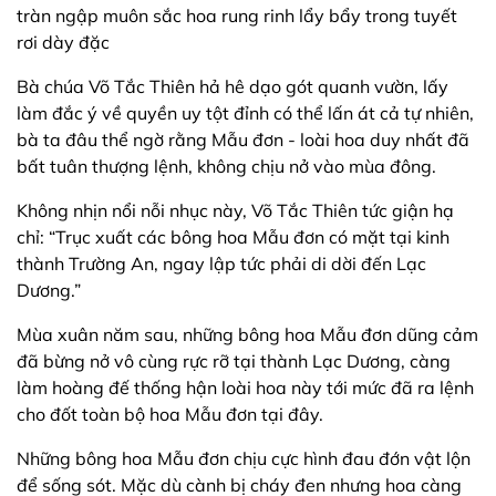
tràn ngập muôn sắc hoa rung rinh lẩy bẩy trong tuyết
rơi dày đặc
Bà chúa Võ Tắc Thiên hả hê dạo gót quanh vườn, lấy
làm đắc ý về quyền uy tột đỉnh có thể lấn át cả tự nhiên,
bà ta đâu thể ngờ rằng Mẫu đơn - loài hoa duy nhất đã
bất tuân thượng lệnh, không chịu nở vào mùa đông.
Không nhịn nổi nỗi nhục này, Võ Tắc Thiên tức giận hạ
chỉ: “Trục xuất các bông hoa Mẫu đơn có mặt tại kinh
thành Trường An, ngay lập tức phải di dời đến Lạc
Dương.”
Mùa xuân năm sau, những bông hoa Mẫu đơn dũng cảm
đã bừng nở vô cùng rực rỡ tại thành Lạc Dương, càng
làm hoàng đế thống hận loài hoa này tới mức đã ra lệnh
cho đốt toàn bộ hoa Mẫu đơn tại đây.
Những bông hoa Mẫu đơn chịu cực hình đau đớn vật lộn
để sống sót. Mặc dù cành bị cháy đen nhưng hoa càng