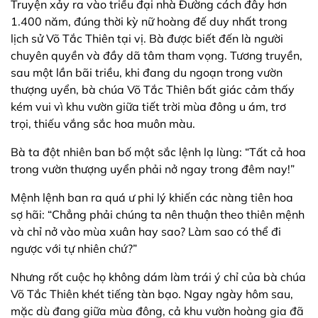
Truyện xảy ra vào triều đại nhà Đường cách đây hơn
1.400 năm, đúng thời kỳ nữ hoàng đế duy nhất trong
lịch sử Võ Tắc Thiên tại vị. Bà được biết đến là người
chuyên quyền và đầy dã tâm tham vọng. Tương truyền,
sau một lần bãi triều, khi đang du ngoạn trong vườn
thượng uyển, bà chúa Võ Tắc Thiên bất giác cảm thấy
kém vui vì khu vườn giữa tiết trời mùa đông u ám, trơ
trọi, thiếu vắng sắc hoa muôn màu.
Bà ta đột nhiên ban bố một sắc lệnh lạ lùng: “Tất cả hoa
trong vườn thượng uyển phải nở ngay trong đêm nay!”
Mệnh lệnh ban ra quá ư phi lý khiến các nàng tiên hoa
sợ hãi: “Chẳng phải chúng ta nên thuận theo thiên mệnh
và chỉ nở vào mùa xuân hay sao? Làm sao có thể đi
ngược với tự nhiên chứ?”
Nhưng rốt cuộc họ không dám làm trái ý chỉ của bà chúa
Võ Tắc Thiên khét tiếng tàn bạo. Ngay ngày hôm sau,
mặc dù đang giữa mùa đông, cả khu vườn hoàng gia đã