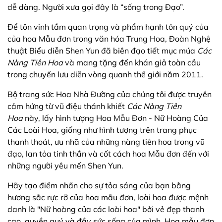
dễ dàng. Người xưa gọi đây là “sống trong Đạo”.
Để tôn vinh tầm quan trọng và phẩm hạnh tôn quý của
của hoa Mẫu đơn trong văn hóa Trung Hoa, Đoàn Nghệ
thuật Biểu diễn Shen Yun đã biên đạo tiết mục múa
Các
Nàng Tiên Hoa
và mang tặng đến khán giả toàn cầu
trong chuyến lưu diễn vòng quanh thế giới năm 2011.
Bộ trang sức Hoa Nhà Đường của chúng tôi được truyền
cảm hứng từ vũ điệu thánh khiết
Các Nàng Tiên
Hoa
này, lấy hình tượng Hoa Mẫu Đơn - Nữ Hoàng Của
Các Loài Hoa, giống như hình tượng trên trang phục
thanh thoát, ưu nhã của những nàng tiên hoa trong vũ
đạo, lan tỏa tinh thần và cốt cách hoa Mẫu đơn đến với
những người yêu mến Shen Yun.
Hãy tạo điểm nhấn cho sự tỏa sáng của bạn bằng
hương sắc rực rỡ của hoa mẫu đơn, loài hoa được mệnh
danh là "Nữ hoàng của các loài hoa" bởi vẻ đẹp thanh
cao, quyền quý và đầy sức sống của mình. Hoa mẫu đơn