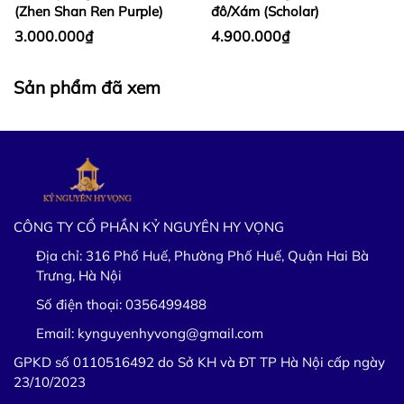
(Zhen Shan Ren Purple)
đô/Xám (Scholar)
3.000.000₫
4.900.000₫
Sản phẩm đã xem
CÔNG TY CỔ PHẦN KỶ NGUYÊN HY VỌNG
Địa chỉ:
316 Phố Huế, Phường Phố Huế, Quận Hai Bà
Trưng, Hà Nội
Số điện thoại:
0356499488
Email:
kynguyenhyvong@gmail.com
GPKD số 0110516492 do Sở KH và ĐT TP Hà Nội cấp ngày
23/10/2023