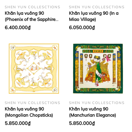
SHEN YUN COLLESCTIONS
SHEN YUN COLLESCTIONS
Khăn lụa vuông 90
Khăn lụa vuông 90 (In a
(Phoenix of the Sapphire
Miao Village)
World)
6.400.000₫
6.050.000₫
SHEN YUN COLLESCTIONS
SHEN YUN COLLESCTIONS
Khăn lụa vuông 90
Khăn lụa vuông 90
(Mongolian Chopsticks)
(Manchurian Elegance)
5.850.000₫
5.850.000₫