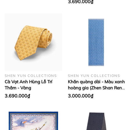
3.690.000₫
SHEN YUN COLLECTIONS
SHEN YUN COLLECTIONS
Cà Vạt Anh Hùng Lỗ Trí
Khăn quàng dài - Màu xanh
Thâm - Vàng
hoàng gia (Zhen Shan Ren
Royal)
3.690.000₫
3.000.000₫