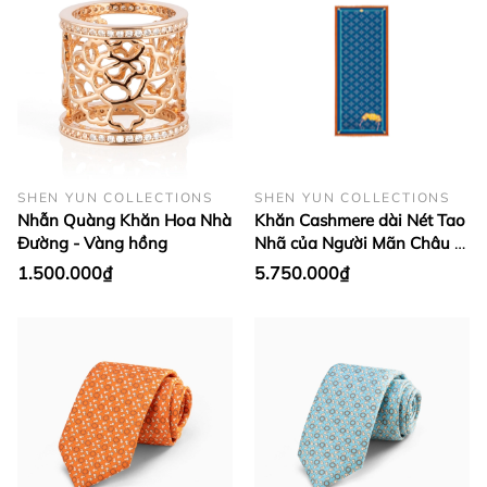
SHEN YUN COLLECTIONS
SHEN YUN COLLECTIONS
Nhẫn Quàng Khăn Hoa Nhà
Khăn Cashmere dài Nét Tao
Đường - Vàng hồng
Nhã của Người Mãn Châu -
Xanh biển
1.500.000₫
5.750.000₫