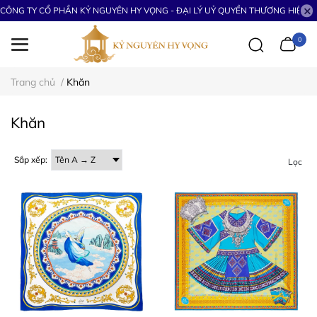
CÔNG TY CỔ PHẦN KỶ NGUYÊN HY VỌNG - ĐẠI LÝ UỶ QUYỀN THƯƠNG HIỆU S
0
Trang chủ
/
Khăn
Khăn
Sắp xếp:
Lọc