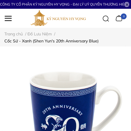
CÔNG TY CỔ PHẦN KỶ NGUYÊN HY VỌNG - ĐẠI LÝ UỶ QUYỀN THƯƠNG HIỆU S
0
Trang chủ
/
Đồ Lưu Niệm
/
Cốc Sứ - Xanh (Shen Yun's 20th Anniversary Blue)