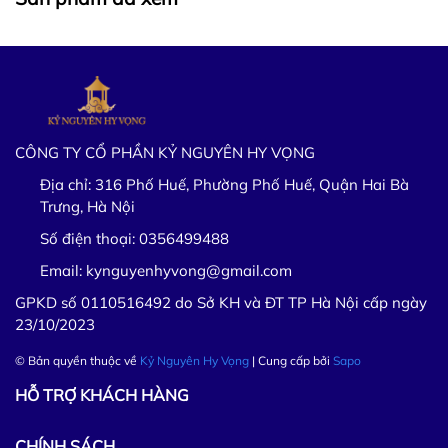
CÔNG TY CỔ PHẦN KỶ NGUYÊN HY VỌNG
Địa chỉ:
316 Phố Huế, Phường Phố Huế, Quận Hai Bà
Trưng, Hà Nội
Số điện thoại:
0356499488
Email:
kynguyenhyvong@gmail.com
GPKD số 0110516492 do Sở KH và ĐT TP Hà Nội cấp ngày
23/10/2023
© Bản quyền thuộc về
Kỷ Nguyên Hy Vọng
| Cung cấp bởi
Sapo
HỖ TRỢ KHÁCH HÀNG
CHÍNH SÁCH