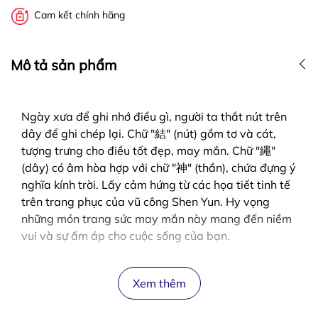
Cam kết chính hãng
Mô tả sản phẩm
Ngày xưa để ghi nhớ điều gì, người ta thắt nút trên
dây để ghi chép lại. Chữ "結" (nút) gồm tơ và cát,
tượng trưng cho điều tốt đẹp, may mắn. Chữ "繩"
(dây) có âm hòa hợp với chữ "神" (thần), chứa đựng ý
nghĩa kính trời. Lấy cảm hứng từ các họa tiết tinh tế
trên trang phục của vũ công Shen Yun. Hy vọng
những món trang sức may mắn này mang đến niềm
vui và sự ấm áp cho cuộc sống của bạn.
Xem thêm