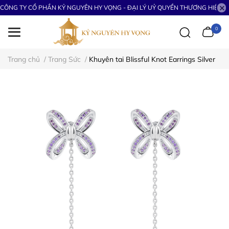
CÔNG TY CỔ PHẦN KỶ NGUYÊN HY VỌNG - ĐẠI LÝ UỶ QUYỀN THƯƠNG HIỆU S
0
Trang chủ
/
Trang Sức
/
Khuyên tai Blissful Knot Earrings Silver