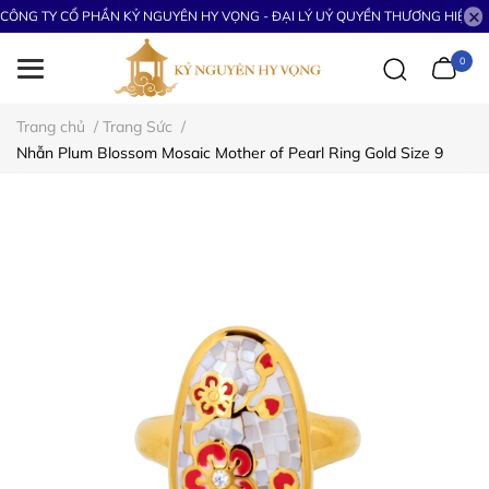
CÔNG TY CỔ PHẦN KỶ NGUYÊN HY VỌNG - ĐẠI LÝ UỶ QUYỀN THƯƠNG HIỆU S
0
Trang chủ
/
Trang Sức
/
Nhẫn Plum Blossom Mosaic Mother of Pearl Ring Gold Size 9