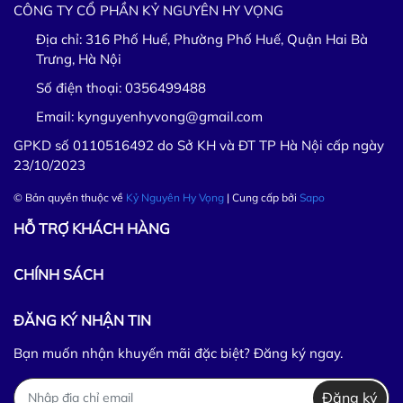
CÔNG TY CỔ PHẦN KỶ NGUYÊN HY VỌNG
Địa chỉ:
316 Phố Huế, Phường Phố Huế, Quận Hai Bà
Trưng, Hà Nội
Số điện thoại:
0356499488
Email:
kynguyenhyvong@gmail.com
GPKD số 0110516492 do Sở KH và ĐT TP Hà Nội cấp ngày
23/10/2023
© Bản quyền thuộc về
Kỷ Nguyên Hy Vọng
| Cung cấp bởi
Sapo
HỖ TRỢ KHÁCH HÀNG
CHÍNH SÁCH
ĐĂNG KÝ NHẬN TIN
Bạn muốn nhận khuyến mãi đặc biệt? Đăng ký ngay.
Đăng ký