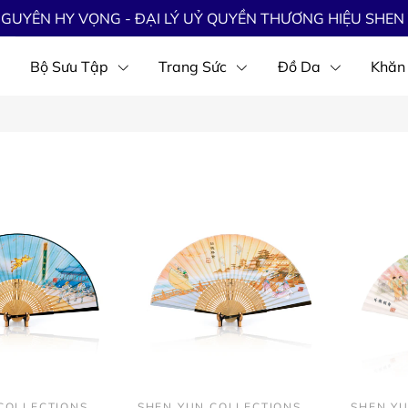
GUYÊN HY VỌNG - ĐẠI LÝ UỶ QUYỀN THƯƠNG HIỆU SHEN 
Bộ Sưu Tập
Trang Sức
Đồ Da
Khăn
COLLECTIONS
SHEN YUN COLLECTIONS
SHEN Y