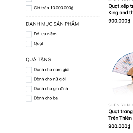
Quạt xếp t
Giá trên 10.000.000₫
King and t
Palace)
900.000₫
DANH MỤC SẢN PHẨM
Đồ lưu niệm
Quạt
QUÀ TẶNG
Dành cho nam giới
Dành cho nữ giới
Dành cho gia đình
Dành cho bé
SHEN YUN 
Quạt trang
Trên Thiên
900.000₫