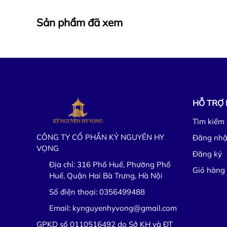
Sản phẩm đã xem
HỖ TRỢ
Tìm kiếm
CÔNG TY CỔ PHẦN KỶ NGUYÊN HY
Đăng nh
VỌNG
Đăng ký
Địa chỉ:
316 Phố Huế, Phường Phố
Giỏ hàng
Huế, Quận Hai Bà Trưng, Hà Nội
Số điện thoại:
0356499488
Email:
kynguyenhyvong@gmail.com
GPKD số 0110516492 do Sở KH và ĐT