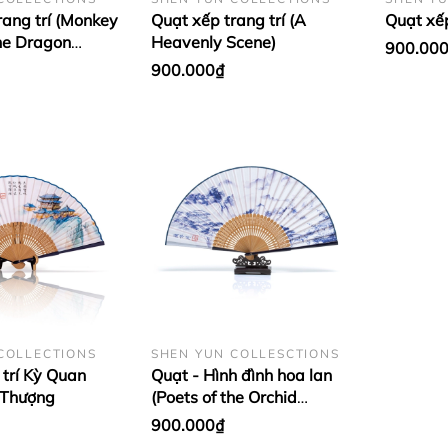
rang trí (Monkey
Quạt xếp trang trí (A
Quạt xếp
he Dragon
Heavenly Scene)
900.00
900.000₫
COLLECTIONS
SHEN YUN COLLESCTIONS
 trí Kỳ Quan
Quạt - Hình đình hoa lan
 Thượng
(Poets of the Orchid
Pavilion)
900.000₫