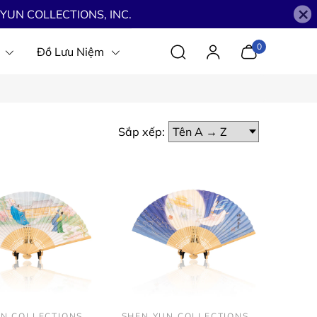
×
YUN COLLECTIONS, INC.
0
Đồ Lưu Niệm
Sắp xếp:
UN COLLECTIONS
SHEN YUN COLLECTIONS