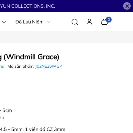
×
YUN COLLECTIONS, INC.
0
Đồ Lưu Niệm
 (Windmill Grace)
ons
Mã sản phẩm:
J02NE25WGP
m
+ 5cm
en
Z 4.5 - 5mm, 1 viên đá CZ 3mm