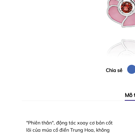
Chia sẻ
Mô 
"Phiên thân", động tác xoay cơ bản cốt
lõi của múa cổ điển Trung Hoa, không