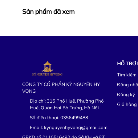
Sản phẩm đã xem
HỖ TRỢ
Tìm kiếm
CÔNG TY CỔ PHẦN KỶ NGUYÊN HY
Đăng nh
VỌNG
Đăng ký
Địa chỉ:
316 Phố Huế, Phường Phố
Giỏ hàng
Huế, Quận Hai Bà Trưng, Hà Nội
Số điện thoại:
0356499488
Email:
kynguyenhyvong@gmail.com
GPKD số 0110516492 do Sở KH và ĐT