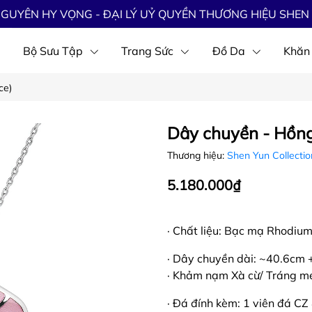
GUYÊN HY VỌNG - ĐẠI LÝ UỶ QUYỀN THƯƠNG HIỆU SHEN 
Bộ Sưu Tập
Trang Sức
Đồ Da
Khăn
ce)
Dây chuyền - Hồng
Thương hiệu:
Shen Yun Collecti
5.180.000₫
· Chất liệu: Bạc mạ Rhodiu
· Dây chuyền dài: ~40.6cm 
· Khảm nạm Xà cừ/ Tráng m
· Đá đính kèm: 1 viên đá C