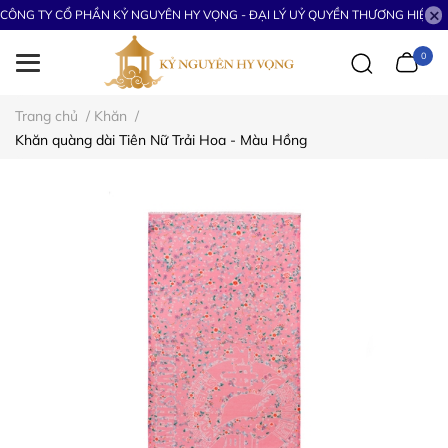
CÔNG TY CỔ PHẦN KỶ NGUYÊN HY VỌNG - ĐẠI LÝ UỶ QUYỀN THƯƠNG HIỆU S
0
Trang chủ
/
Khăn
/
Khăn quàng dài Tiên Nữ Trải Hoa - Màu Hồng