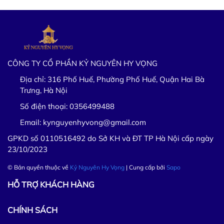
CÔNG TY CỔ PHẦN KỶ NGUYÊN HY VỌNG
Địa chỉ:
316 Phố Huế, Phường Phố Huế, Quận Hai Bà
Trưng, Hà Nội
Số điện thoại:
0356499488
Email:
kynguyenhyvong@gmail.com
GPKD số 0110516492 do Sở KH và ĐT TP Hà Nội cấp ngày
23/10/2023
© Bản quyền thuộc về
Kỷ Nguyên Hy Vọng
| Cung cấp bởi
Sapo
HỖ TRỢ KHÁCH HÀNG
CHÍNH SÁCH