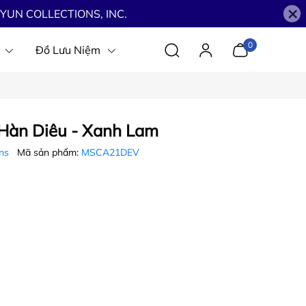
×
YUN COLLECTIONS, INC.
0
Đồ Lưu Niệm
àn Diêu - Xanh Lam
ons
Mã sản phẩm:
MSCA21DEV