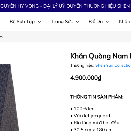
GUYÊN HY VỌNG - ĐẠI LÝ UỶ QUYỀN THƯƠNG HIỆU SHEN 
Bộ Sưu Tập
Trang Sức
Đồ Da
Khăn
am
Khăn Quàng Nam H
Thương hiệu:
Shen Yun Collecti
4.900.000₫
THÔNG TIN SẢN PHẨM:
• 100% len
• Vải dệt jacquard
• Rìa lông mi ở hai đầu
• 30,5 cm x 180 cm