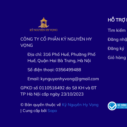
HỖ TRỢ
Tìm kiếm
CÔNG TY CỔ PHẦN KỶ NGUYÊN HY
Đăng nh
VỌNG
Đăng ký
Địa chỉ:
316 Phố Huế, Phường Phố
Giỏ hàng
Huế, Quận Hai Bà Trưng, Hà Nội
Số điện thoại:
0356499488
Email:
kynguyenhyvong@gmail.com
GPKD số 0110516492 do Sở KH và ĐT
TP Hà Nội cấp ngày 23/10/2023
© Bản quyền thuộc về
Kỷ Nguyên Hy Vọng
| Cung cấp bởi
Sapo