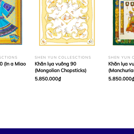
SCTIONS
SHEN YUN COLLESCTIONS
SHEN YUN 
0 (In a Miao
Khăn lụa vuông 90
Khăn lụa v
(Mongolian Chopsticks)
(Manchuria
5.850.000₫
5.850.000