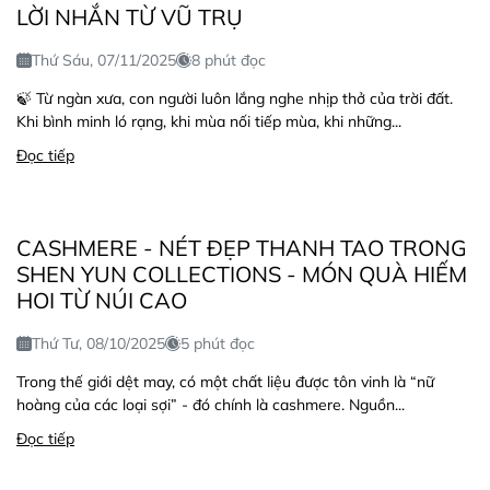
LỜI NHẮN TỪ VŨ TRỤ
Thứ Sáu, 07/11/2025
8 phút đọc
🍃 Từ ngàn xưa, con người luôn lắng nghe nhịp thở của trời đất.
Khi bình minh ló rạng, khi mùa nối tiếp mùa, khi những...
Đọc tiếp
CASHMERE - NÉT ĐẸP THANH TAO TRONG
SHEN YUN COLLECTIONS - MÓN QUÀ HIẾM
HOI TỪ NÚI CAO
Thứ Tư, 08/10/2025
5 phút đọc
Trong thế giới dệt may, có một chất liệu được tôn vinh là “nữ
hoàng của các loại sợi” - đó chính là cashmere. Nguồn...
Đọc tiếp