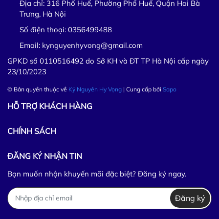
Địa chỉ:
316 Phố Huế, Phường Phố Huế, Quận Hai Bà
Trưng, Hà Nội
Số điện thoại:
0356499488
Email:
kynguyenhyvong@gmail.com
GPKD số 0110516492 do Sở KH và ĐT TP Hà Nội cấp ngày
23/10/2023
© Bản quyền thuộc về
Kỷ Nguyên Hy Vọng
| Cung cấp bởi
Sapo
HỖ TRỢ KHÁCH HÀNG
CHÍNH SÁCH
ĐĂNG KÝ NHẬN TIN
Bạn muốn nhận khuyến mãi đặc biệt? Đăng ký ngay.
Đăng ký