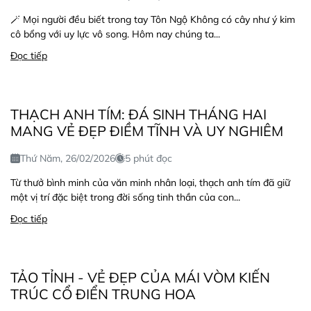
🪄 Mọi người đều biết trong tay Tôn Ngộ Không có cây như ý kim
cô bổng với uy lực vô song. Hôm nay chúng ta...
Đọc tiếp
THẠCH ANH TÍM: ĐÁ SINH THÁNG HAI
MANG VẺ ĐẸP ĐIỀM TĨNH VÀ UY NGHIÊM
Thứ Năm, 26/02/2026
5 phút đọc
Từ thưở bình minh của văn minh nhân loại, thạch anh tím đã giữ
một vị trí đặc biệt trong đời sống tinh thần của con...
Đọc tiếp
TẢO TỈNH - VẺ ĐẸP CỦA MÁI VÒM KIẾN
TRÚC CỔ ĐIỂN TRUNG HOA