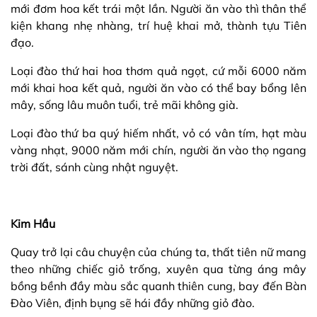
mới đơm hoa kết trái một lần. Người ăn vào thì thân thể
kiện khang nhẹ nhàng, trí huệ khai mở, thành tựu Tiên
đạo.
Loại đào thứ hai hoa thơm quả ngọt, cứ mỗi 6000 năm
mới khai hoa kết quả, người ăn vào có thể bay bổng lên
mây, sống lâu muôn tuổi, trẻ mãi không già.
Loại đào thứ ba quý hiếm nhất, vỏ có vân tím, hạt màu
vàng nhạt, 9000 năm mới chín, người ăn vào thọ ngang
trời đất, sánh cùng nhật nguyệt.
Kim Hầu
Quay trở lại câu chuyện của chúng ta, thất tiên nữ mang
theo những chiếc giỏ trống, xuyên qua từng áng mây
bồng bềnh đầy màu sắc quanh thiên cung, bay đến Bàn
Đào Viên, định bụng sẽ hái đầy những giỏ đào.