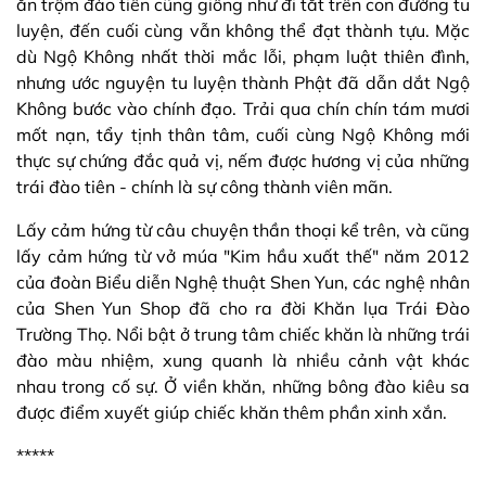
ăn trộm đào tiên cũng giống như đi tắt trên con đường tu
luyện, đến cuối cùng vẫn không thể đạt thành tựu. Mặc
dù Ngộ Không nhất thời mắc lỗi, phạm luật thiên đình,
nhưng ước nguyện tu luyện thành Phật đã dẫn dắt Ngộ
Không bước vào chính đạo. Trải qua chín chín tám mươi
mốt nạn, tẩy tịnh thân tâm, cuối cùng Ngộ Không mới
thực sự chứng đắc quả vị, nếm được hương vị của những
trái đào tiên - chính là sự công thành viên mãn.
Lấy cảm hứng từ câu chuyện thần thoại kể trên, và cũng
lấy cảm hứng từ vở múa "Kim hầu xuất thế" năm 2012
của đoàn Biểu diễn Nghệ thuật Shen Yun, các nghệ nhân
của Shen Yun Shop đã cho ra đời Khăn lụa Trái Đào
Trường Thọ. Nổi bật ở trung tâm chiếc khăn là những trái
đào màu nhiệm, xung quanh là nhiều cảnh vật khác
nhau trong cố sự. Ở viền khăn, những bông đào kiêu sa
được điểm xuyết giúp chiếc khăn thêm phần xinh xắn.
*****