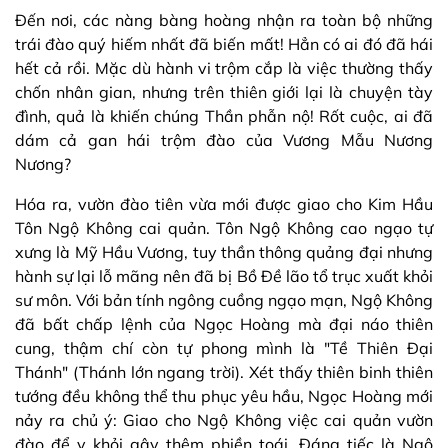
Đến nơi, các nàng bàng hoàng nhận ra toàn bộ những
trái đào quý hiếm nhất đã biến mất! Hẳn có ai đó đã hái
hết cả rồi. Mặc dù hành vi trộm cắp là việc thường thấy
chốn nhân gian, nhưng trên thiên giới lại là chuyện tày
đình, quả là khiến chúng Thần phẫn nộ! Rốt cuộc, ai đã
dám cả gan hái trộm đào của Vương Mẫu Nương
Nương?
Hóa ra, vườn đào tiên vừa mới được giao cho Kim Hầu
Tôn Ngộ Không cai quản. Tôn Ngộ Không cao ngạo tự
xưng là Mỹ Hầu Vương, tuy thần thông quảng đại nhưng
hành sự lại lỗ mãng nên đã bị Bồ Đề lão tổ trục xuất khỏi
sư môn. Với bản tính ngông cuồng ngạo mạn, Ngộ Không
đã bất chấp lệnh của Ngọc Hoàng mà đại náo thiên
cung, thậm chí còn tự phong mình là "Tề Thiên Đại
Thánh" (Thánh lớn ngang trời). Xét thấy thiên binh thiên
tướng đều không thể thu phục yêu hầu, Ngọc Hoàng mới
nảy ra chủ ý: Giao cho Ngộ Không việc cai quản vườn
đào để y khỏi gây thêm phiền toái. Đáng tiếc là Ngộ