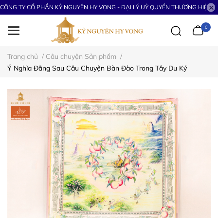
CÔNG TY CỔ PHẦN KỶ NGUYÊN HY VỌNG - ĐẠI LÝ UỶ QUYỀN THƯƠNG HIỆU S
0
Trang chủ
/
Câu chuyện Sản phẩm
/
Ý Nghĩa Đằng Sau Câu Chuyện Bàn Đào Trong Tây Du Ký