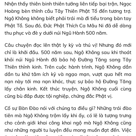
Nhận thấy thiên binh thiên tướng liên tiếp bại trận, Ngọc
Hoàng bèn thỉnh cầu Tây Thiên Phật Tổ đến tương trợ.
Ngộ Không không biết phải trái mà đi tiểu trong bàn tay
Phật Tổ. Sau đó, Đức Phật Thích Ca Mâu Ni đã dễ dàng
thu phục và đè y dưới núi Ngũ Hành 500 năm.
Câu chuyện đọc lên thật ly kỳ và thú vị! Nhưng đó mới
chỉ là khởi đầu. 500 năm sau, Ngộ Không sau khi thoát
khỏi núi Ngũ Hành đã bảo hộ Đường Tăng sang Tây
Thiên thỉnh kinh. Trên cuộc hành trình, Ngộ Không dần
dần tu khứ tâm ích kỷ và ngạo mạn, vượt qua hết ma
nạn này tới ma nạn khác, thực sự bảo hộ Đường Tăng
lấy chân kinh. Kết thúc truyện, Ngộ Không cuối cùng
cũng bù đắp được tội nghiệp, chứng đắc Phật vị.
Cố sự Bàn Đào nói với chúng ta điều gì? Những trái đào
tiên mà Ngộ Không trộm lấy khi ấy, có lẽ là tượng trưng
cho cảnh giới khai công khai ngộ mà Ngộ Không cũng
như những người tu luyện đều mong muốn đạt đến. Việc