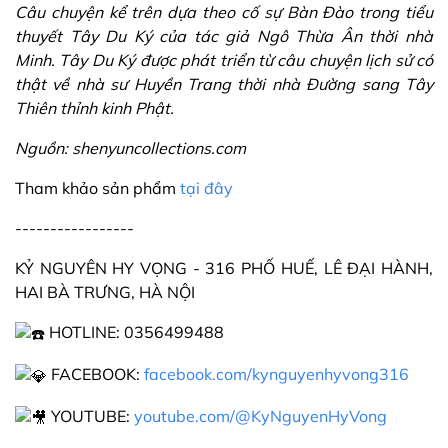
Câu chuyện kể trên dựa theo cố sự Bàn Đào trong tiểu
thuyết Tây Du Ký của tác giả Ngô Thừa Ân thời nhà
Minh. Tây Du Ký được phát triển từ câu chuyện lịch sử có
thật về nhà sư Huyền Trang thời nhà Đường sang Tây
Thiên thỉnh kinh Phật.
Nguồn: shenyuncollections.com
Tham khảo sản phẩm
tại đây
-----------------
KỶ NGUYÊN HY VỌNG - 316 PHỐ HUẾ, LÊ ĐẠI HÀNH,
HAI BÀ TRƯNG, HÀ NỘI
HOTLINE: 0356499488
FACEBOOK:
facebook.com/kynguyenhyvong316
YOUTUBE:
youtube.com/@KyNguyenHyVong