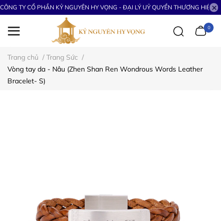
CÔNG TY CỔ PHẦN KỶ NGUYÊN HY VỌNG - ĐẠI LÝ UỶ QUYỀN THƯƠNG HIỆU S
0
Trang chủ
/
Trang Sức
/
Vòng tay da - Nâu (Zhen Shan Ren Wondrous Words Leather
Bracelet- S)