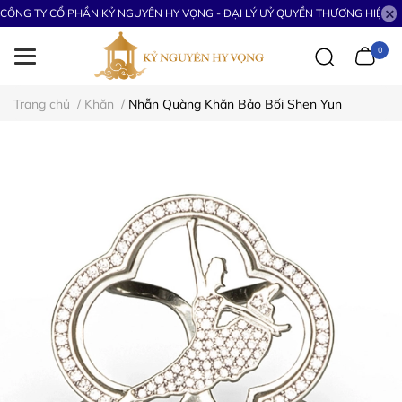
CÔNG TY CỔ PHẦN KỶ NGUYÊN HY VỌNG - ĐẠI LÝ UỶ QUYỀN THƯƠNG HIỆU S
0
Trang chủ
/
Khăn
/
Nhẫn Quàng Khăn Bảo Bối Shen Yun