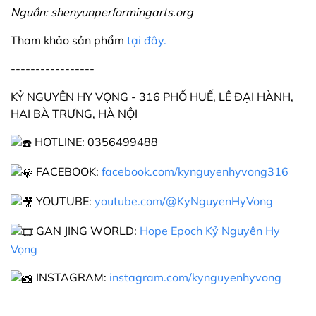
Nguồn: shenyunperformingarts.org
Tham khảo sản phẩm
tại đây.
-----------------
KỶ NGUYÊN HY VỌNG - 316 PHỐ HUẾ, LÊ ĐẠI HÀNH,
HAI BÀ TRƯNG, HÀ NỘI
HOTLINE: 0356499488
FACEBOOK:
facebook.com/kynguyenhyvong316
YOUTUBE:
youtube.com/@KyNguyenHyVong
GAN JING WORLD:
Hope Epoch Kỷ Nguyên Hy
Vọng
INSTAGRAM:
instagram.com/kynguyenhyvong