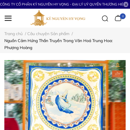
CÔNG TY CỔ PHẦN KỶ NGUYÊN HY VỌNG - ĐẠI LÝ UỶ QUYỀN THƯƠNG HIỆU S
0
Trang chủ
/
Câu chuyện Sản phẩm
/
Nguồn Cảm Hứng Thần Truyền Trong Văn Hoá Trung Hoa:
Phượng Hoàng