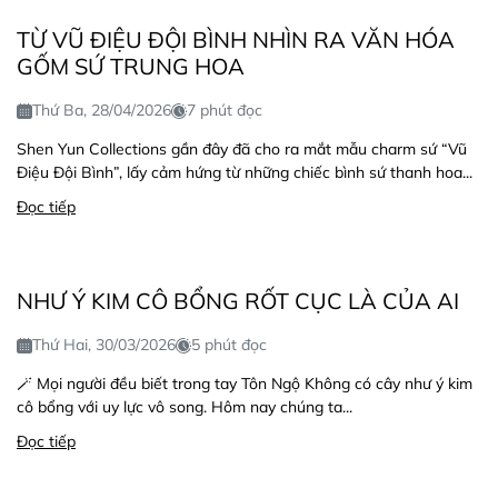
TỪ VŨ ĐIỆU ĐỘI BÌNH NHÌN RA VĂN HÓA
GỐM SỨ TRUNG HOA
Thứ Ba, 28/04/2026
7 phút đọc
Shen Yun Collections gần đây đã cho ra mắt mẫu charm sứ “Vũ
Điệu Đội Bình”, lấy cảm hứng từ những chiếc bình sứ thanh hoa...
Đọc tiếp
NHƯ Ý KIM CÔ BỔNG RỐT CỤC LÀ CỦA AI
Thứ Hai, 30/03/2026
5 phút đọc
🪄 Mọi người đều biết trong tay Tôn Ngộ Không có cây như ý kim
cô bổng với uy lực vô song. Hôm nay chúng ta...
Đọc tiếp