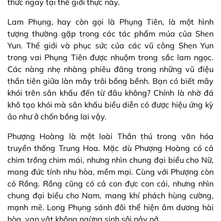
thức ngay tại thế giới thực này.
Lam Phụng, hay còn gọi là Phụng Tiên, là một hình
tượng thường gặp trong các tác phẩm múa của Shen
Yun. Thế giới và phục sức của các vũ công Shen Yun
trong vai Phụng Tiên được nhuộm trong sắc lam ngọc.
Các nàng nhẹ nhàng phiêu đãng trong những vũ điệu
thần tiên giữa làn mây trôi bồng bềnh. Bạn có biết mây
khói trên sân khấu đến từ đâu không? Chính là nhờ đá
khô tạo khói mà sân khấu biểu diễn có được hiệu ứng kỳ
ảo như ở chốn bồng lai vậy.
Phượng Hoàng là một loài Thần thú trong văn hóa
truyền thống Trung Hoa. Mặc dù Phượng Hoàng có cả
chim trống chim mái, nhưng nhìn chung đại biểu cho Nữ,
mang đức tính nhu hòa, mềm mại. Cùng với Phượng còn
có Rồng. Rồng cũng có cả con đực con cái, nhưng nhìn
chung đại biểu cho Nam, mang khí phách hùng cường,
mạnh mẽ. Long Phụng sánh đôi thể hiện âm dương hài
hòa, vạn vật không ngừng sinh sôi nảy nở.