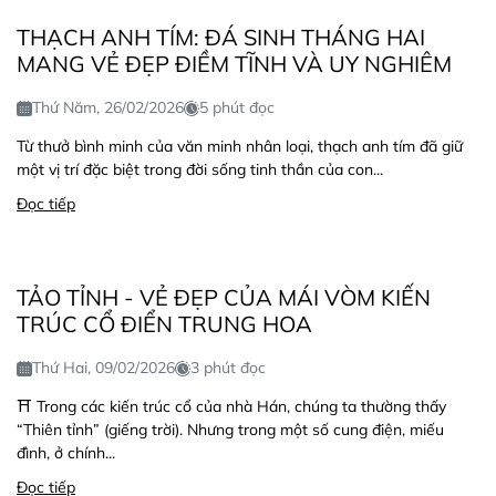
THẠCH ANH TÍM: ĐÁ SINH THÁNG HAI
MANG VẺ ĐẸP ĐIỀM TĨNH VÀ UY NGHIÊM
Thứ Năm, 26/02/2026
5 phút đọc
Từ thưở bình minh của văn minh nhân loại, thạch anh tím đã giữ
một vị trí đặc biệt trong đời sống tinh thần của con...
Đọc tiếp
TẢO TỈNH - VẺ ĐẸP CỦA MÁI VÒM KIẾN
TRÚC CỔ ĐIỂN TRUNG HOA
Thứ Hai, 09/02/2026
3 phút đọc
⛩️ Trong các kiến trúc cổ của nhà Hán, chúng ta thường thấy
“Thiên tỉnh” (giếng trời). Nhưng trong một số cung điện, miếu
đình, ở chính...
Đọc tiếp