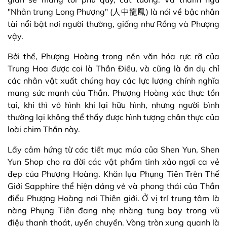
"Nhân trung Long Phượng" (人中龍鳳) là nói về bậc nhân
tài nổi bật nơi người thường, giống như Rồng và Phượng
vậy.
Bởi thế, Phượng Hoàng trong nền văn hóa rực rỡ của
Trung Hoa được coi là Thần Điểu, và cũng là ẩn dụ chỉ
các nhân vật xuất chúng hay các lực lượng chính nghĩa
mang sức mạnh của Thần. Phượng Hoàng xác thực tồn
tại, khi thì vô hình khi lại hữu hình, nhưng người bình
thường lại không thể thấy được hình tượng chân thực của
loài chim Thần này.
Lấy cảm hứng từ các tiết mục múa của Shen Yun, Shen
Yun Shop cho ra đời các vật phẩm tinh xảo ngợi ca vẻ
đẹp của Phượng Hoàng. Khăn lụa Phụng Tiên Trên Thế
Giới Sapphire thể hiện dáng vẻ và phong thái của Thần
điểu Phượng Hoàng nơi Thiên giới. Ở vị trí trung tâm là
nàng Phụng Tiên đang nhẹ nhàng tung bay trong vũ
điệu thanh thoát, uyển chuyển. Vòng tròn xung quanh là