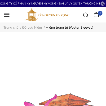
CÔNG TY CỔ PHẦN KỶ NGUYÊN HY VỌNG - ĐẠI LÝ UỶ QUYỀN THƯƠNG HIỆU S
0
Trang chủ
/
Đồ Lưu Niệm
/
Miếng trang trí (Water Sleeves)