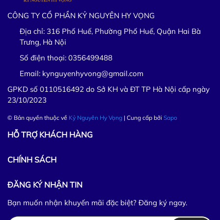
CÔNG TY CỔ PHẦN KỶ NGUYÊN HY VỌNG
Địa chỉ:
316 Phố Huế, Phường Phố Huế, Quận Hai Bà
Trưng, Hà Nội
Số điện thoại:
0356499488
Email:
kynguyenhyvong@gmail.com
GPKD số 0110516492 do Sở KH và ĐT TP Hà Nội cấp ngày
23/10/2023
© Bản quyền thuộc về
Kỷ Nguyên Hy Vọng
| Cung cấp bởi
Sapo
HỖ TRỢ KHÁCH HÀNG
CHÍNH SÁCH
ĐĂNG KÝ NHẬN TIN
Bạn muốn nhận khuyến mãi đặc biệt? Đăng ký ngay.