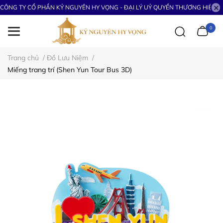
CÔNG TY CỔ PHẦN KỶ NGUYÊN HY VỌNG - ĐẠI LÝ UỶ QUYỀN THƯƠNG HIỆU S
0
Trang chủ
/
Đồ Lưu Niệm
/
Miếng trang trí (Shen Yun Tour Bus 3D)