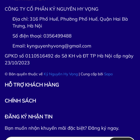
CÔNG TY CỔ PHẦN KỶ NGUYÊN HY VỌNG
Địa chỉ:
316 Phố Huế, Phường Phố Huế, Quận Hai Bà
Trưng, Hà Nội
Số điện thoại:
0356499488
Email:
kynguyenhyvong@gmail.com
GPKD số 0110516492 do Sở KH và ĐT TP Hà Nội cấp ngày
23/10/2023
© Bản quyền thuộc về
Kỷ Nguyên Hy Vọng
| Cung cấp bởi
Sapo
HỖ TRỢ KHÁCH HÀNG
CHÍNH SÁCH
ĐĂNG KÝ NHẬN TIN
Bạn muốn nhận khuyến mãi đặc biệt? Đăng ký ngay.