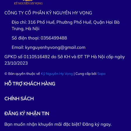
CÔNG TY CỔ PHẦN KỶ NGUYÊN HY VỌNG
Địa chỉ:
316 Phố Huế, Phường Phố Huế, Quận Hai Bà
Trưng, Hà Nội
Số điện thoại:
0356499488
Email:
kynguyenhyvong@gmail.com
GPKD số 0110516492 do Sở KH và ĐT TP Hà Nội cấp ngày
23/10/2023
© Bản quyền thuộc về
Kỷ Nguyên Hy Vọng
| Cung cấp bởi
Sapo
HỖ TRỢ KHÁCH HÀNG
CHÍNH SÁCH
ĐĂNG KÝ NHẬN TIN
Bạn muốn nhận khuyến mãi đặc biệt? Đăng ký ngay.