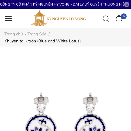
CÔNG TY CỔ PHẦN KỶ NGUYÊN HY VỌNG - ĐẠI LÝ UỶ QUYỀN THƯƠNG HIỆU S
0
Trang chủ
/
Trang Sức
/
Khuyên tai - tròn (Blue and White Lotus)