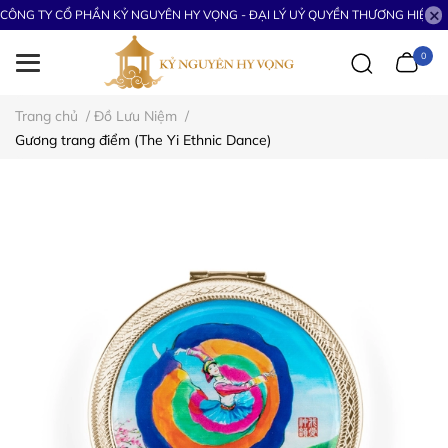
CÔNG TY CỔ PHẦN KỶ NGUYÊN HY VỌNG - ĐẠI LÝ UỶ QUYỀN THƯƠNG HIỆU S
0
Trang chủ
/
Đồ Lưu Niệm
/
Gương trang điểm (The Yi Ethnic Dance)