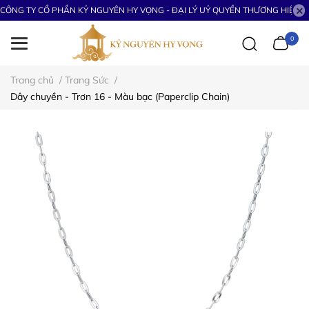
CÔNG TY CỔ PHẦN KỶ NGUYÊN HY VỌNG - ĐẠI LÝ UỶ QUYỀN THƯƠNG HIỆU S
0
Trang chủ
/
Trang Sức
/
Dây chuyền - Trơn 16 - Màu bạc (Paperclip Chain)