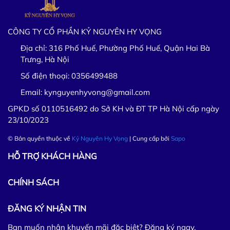
CÔNG TY CỔ PHẦN KỶ NGUYÊN HY VỌNG
Địa chỉ:
316 Phố Huế, Phường Phố Huế, Quận Hai Bà
Trưng, Hà Nội
Số điện thoại:
0356499488
Email:
kynguyenhyvong@gmail.com
GPKD số 0110516492 do Sở KH và ĐT TP Hà Nội cấp ngày
23/10/2023
© Bản quyền thuộc về
Kỷ Nguyên Hy Vọng
| Cung cấp bởi
Sapo
HỖ TRỢ KHÁCH HÀNG
CHÍNH SÁCH
ĐĂNG KÝ NHẬN TIN
Bạn muốn nhận khuyến mãi đặc biệt? Đăng ký ngay.