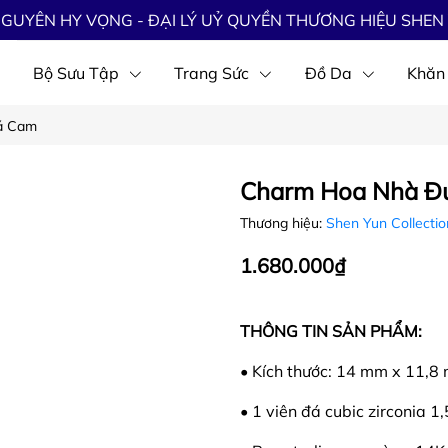
GUYÊN HY VỌNG - ĐẠI LÝ UỶ QUYỀN THƯƠNG HIỆU SHEN 
Bộ Sưu Tập
Trang Sức
Đồ Da
Khăn
á Cam
Charm Hoa Nhà Đ
Thương hiệu:
Shen Yun Collecti
1.680.000₫
THÔNG TIN SẢN PHẨM:
• Kích thước: 14 mm x 11,8
• 1 viên đá cubic zirconia 