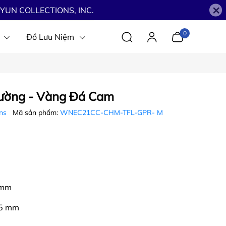
×
YUN COLLECTIONS, INC.
0
Đồ Lưu Niệm
ường - Vàng Đá Cam
ons
Mã sản phẩm:
WNEC21CC-CHM-TFL-GPR- M
 mm
1,5 mm