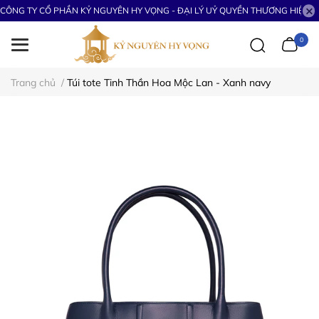
CÔNG TY CỔ PHẦN KỶ NGUYÊN HY VỌNG - ĐẠI LÝ UỶ QUYỀN THƯƠNG HIỆU S
0
Trang chủ
/
Túi tote Tinh Thần Hoa Mộc Lan - Xanh navy