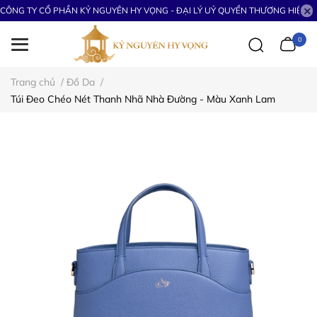
CÔNG TY CỔ PHẦN KỶ NGUYÊN HY VỌNG - ĐẠI LÝ UỶ QUYỀN THƯƠNG HIỆU S
0
Trang chủ
/
Đồ Da
/
Túi Đeo Chéo Nét Thanh Nhã Nhà Đường - Màu Xanh Lam