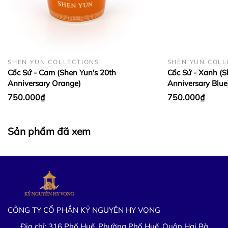
SHEN YUN COLLECTIONS
SHEN YUN COLL
Cốc Sứ - Cam (Shen Yun's 20th
Cốc Sứ - Xanh (S
Anniversary Orange)
Anniversary Blue
750.000₫
750.000₫
Sản phẩm đã xem
CÔNG TY CỔ PHẦN KỶ NGUYÊN HY VỌNG
Địa chỉ:
316 Phố Huế, Phường Phố Huế, Quận Hai Bà