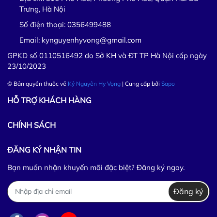
Trưng, Hà Nội
Số điện thoại:
0356499488
Email:
kynguyenhyvong@gmail.com
GPKD số 0110516492 do Sở KH và ĐT TP Hà Nội cấp ngày
23/10/2023
© Bản quyền thuộc về
Kỷ Nguyên Hy Vọng
| Cung cấp bởi
Sapo
HỖ TRỢ KHÁCH HÀNG
CHÍNH SÁCH
ĐĂNG KÝ NHẬN TIN
Bạn muốn nhận khuyến mãi đặc biệt? Đăng ký ngay.
Đăng ký