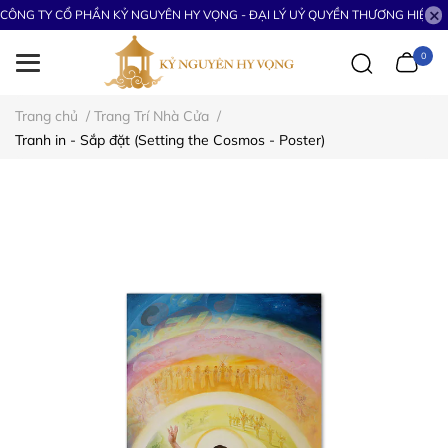
CÔNG TY CỔ PHẦN KỶ NGUYÊN HY VỌNG - ĐẠI LÝ UỶ QUYỀN THƯƠNG HIỆU S
0
Trang chủ
/
Trang Trí Nhà Cửa
/
Tranh in - Sắp đặt (Setting the Cosmos - Poster)