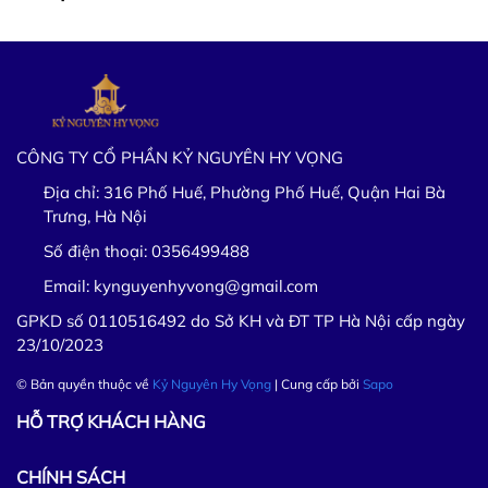
CÔNG TY CỔ PHẦN KỶ NGUYÊN HY VỌNG
Địa chỉ:
316 Phố Huế, Phường Phố Huế, Quận Hai Bà
Trưng, Hà Nội
Số điện thoại:
0356499488
Email:
kynguyenhyvong@gmail.com
GPKD số 0110516492 do Sở KH và ĐT TP Hà Nội cấp ngày
23/10/2023
© Bản quyền thuộc về
Kỷ Nguyên Hy Vọng
| Cung cấp bởi
Sapo
HỖ TRỢ KHÁCH HÀNG
CHÍNH SÁCH