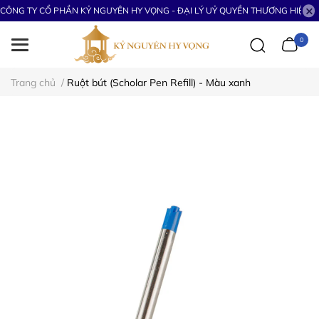
CÔNG TY CỔ PHẦN KỶ NGUYÊN HY VỌNG - ĐẠI LÝ UỶ QUYỀN THƯƠNG HIỆU S
0
Trang chủ
/
Ruột bút (Scholar Pen Refill) - Màu xanh