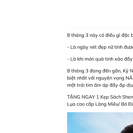
8 tháng 3 này có điều gì đặc b
- Là ngày nét đẹp nữ tính được
- Là khi món quà tinh xảo đầ
8 tháng 3 đang đến gần, Kỷ N
biệt nhất với nguyện vọng N
một trái tim ấm áp đầy ắp dị
TẶNG NGAY 1 Kẹp Sách Shen Y
Lụa cao cấp Làng Miêu/ Bó Đ