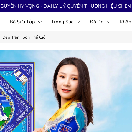
GUYÊN HY VỌNG - ĐẠI LÝ UỶ QUYỀN THƯƠNG HIỆU SHEN 
Bộ Sưu Tập
Trang Sức
Đồ Da
Khăn
 Đẹp Trên Toàn Thế Giới