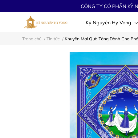
CÔNG TY CỔ PHẦN KỶ N
Kỷ Nguyên Hy Vọng
Trang chủ
/
Tin tức
/
Khuyến Mại Quà Tặng Dành Cho Phái