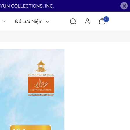
×
YUN COLLECTIONS, INC.
0
Đồ Lưu Niệm