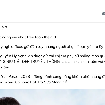
iệt?
 nâng niu nhất trên toàn thế giới.
y ý nghĩa được gửi đến tay những người phụ nữ bạn yêu từ K
guyên Hy Vọng xin được gửi tới chị em phụ nữ những món qu
ÂNG NIU NÉT ĐẸP TRUYỀN THỐNG, chúc cho chị em luôn vui vẻ
u dàng!
un Poster 2023 - đồng hành cùng nàng khám phá những điều
ũa Mông Cổ hoặc Bát Trà Sữa Mông Cổ